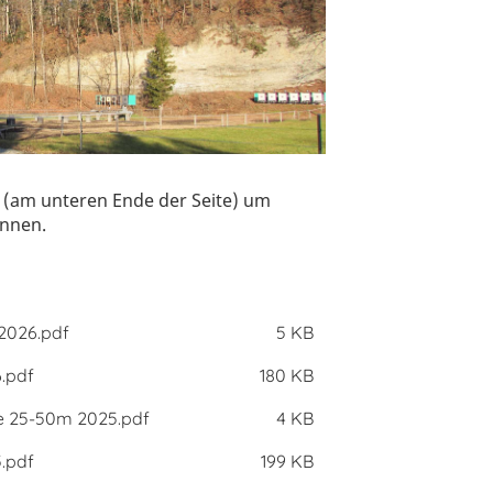
n (am unteren Ende der Seite) um
önnen.
 2026.pdf
5 KB
.pdf
180 KB
le 25-50m 2025.pdf
4 KB
.pdf
199 KB