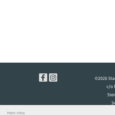
©2026 Sta
c/o 
Ste
3
Mehr Infos