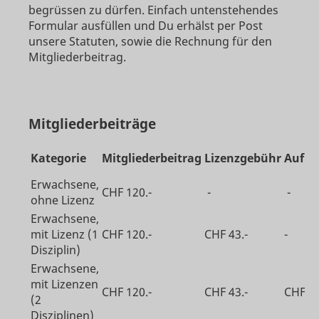
begrüssen zu dürfen. Einfach untenstehendes
Formular ausfüllen und Du erhälst per Post
unsere Statuten, sowie die Rechnung für den
Mitgliederbeitrag.
Mitgliederbeiträge
Kategorie
Mitgliederbeitrag
Lizenzgebühr
Aufpr
Erwachsene,
CHF 120.-
-
-
ohne Lizenz
Erwachsene,
mit Lizenz (1
CHF 120.-
CHF 43.-
-
Disziplin)
Erwachsene,
mit Lizenzen
CHF 120.-
CHF 43.-
CHF 50
(2
Disziplinen)