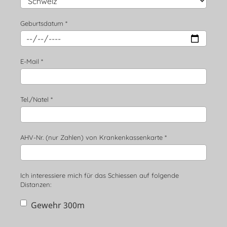
Geburtsdatum *
E-Mail *
Tel./Natel *
AHV-Nr. (nur Zahlen) von Krankenkassenkarte *
Ich interessiere mich für das Schiessen auf folgende
Distanzen:
Gewehr 300m