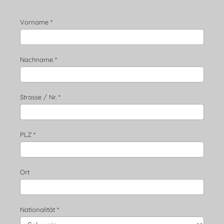
Vorname *
Nachname *
Strasse / Nr. *
PLZ *
Ort
Nationalität *