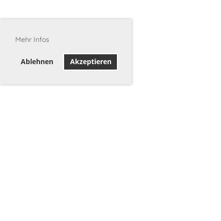
Mehr Infos
Ablehnen
Akzeptieren
©2026 Stadtschützen Burgdorf
c/o Melanie Wälchli