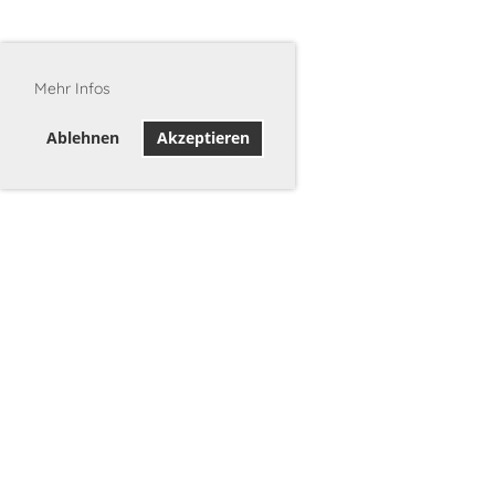
Mehr Infos
Ablehnen
Akzeptieren
©2026 Stadtschützen Burgdorf
c/o Melanie Wälchli