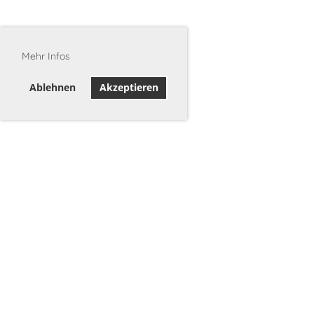
Mehr Infos
Ablehnen
Akzeptieren
©2026 Stadtschützen Burgdorf
c/o Melanie Wälchli