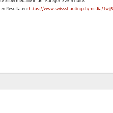
ite Silbermedaille in der Kategorie 25m holte.
den Resultaten:
https://www.swissshooting.ch/media/1wjj5y