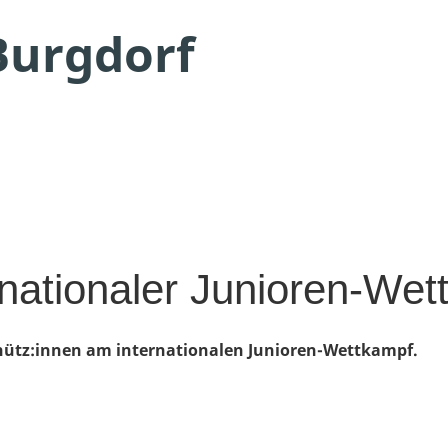
Burgdorf
rnationaler Junioren-We
chütz:innen am internationalen Junioren-Wettkampf.