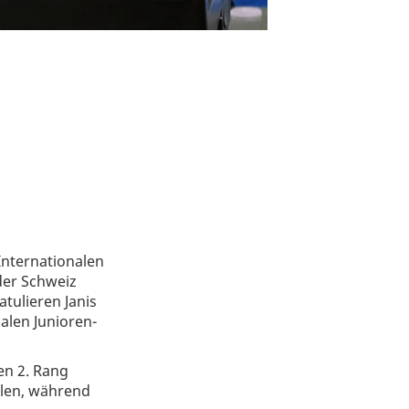
Internationalen
der Schweiz
tulieren Janis
alen Junioren-
en 2. Rang
olen, während