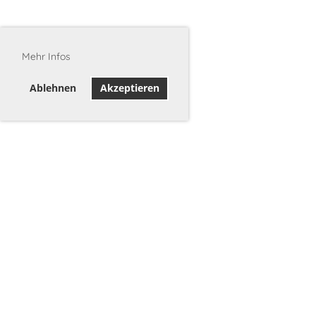
Mehr Infos
Ablehnen
Akzeptieren
©2026 Stadtschützen Burgdorf
c/o Melanie Wälchli